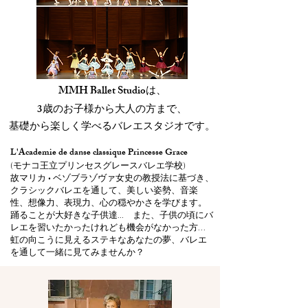
MMH Ballet Studio
は、
3
歳のお子様から大人の方まで、
基礎から楽しく学べるバレエスタジオです。
L'Academie de danse classique Princesse Grace
(モナコ王立プリンセスグレースバレエ学校)
故マリカ • ベゾブラゾヴァ女史の教授法に基づき、
クラシックバレエを通して、美しい姿勢、音楽
性、想像力、表現力、心の穏やかさを学びます。
踊ることが大好きな子供達… また、子供の頃にバ
レエを習いたかったけれども機会がなかった方...
虹の向こうに見えるステキなあなたの夢、バレエ
を通して一緒に見てみませんか？